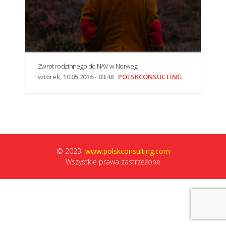
wtorek, 10.05.2016 - 03:48
POLSKCONSULTING
© 2023
www.polskconsulting.com
Wszystkie prawa zastrzeżone
Zwrot rodzinnego do NAV w Norwegii